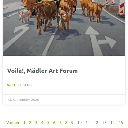
Voilà!, Mädler Art Forum
WEITERLESEN »
13. September 2020
« Voriger
1
2
3
4
5
6
7
8
9
10
11
12
13
14
15