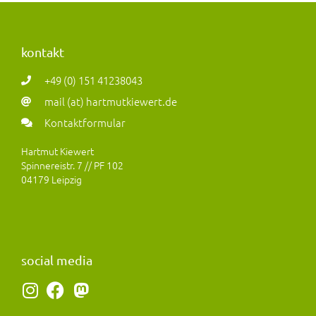
kontakt
+49 (0) 151 41238043
mail (at) hartmutkiewert.de
Kontaktformular
Hartmut Kiewert
Spinnereistr. 7 // PF 102
04179 Leipzig
social media
I
F
M
n
a
a