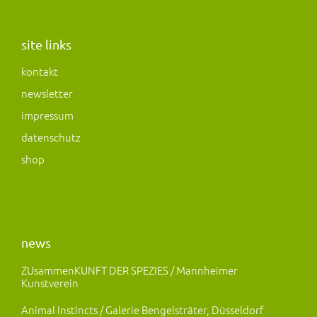
s
c
s
t
e
t
a
b
o
site links
g
o
d
kontakt
r
o
o
newsletter
a
k
n
m
impressum
datenschutz
shop
news
ZUsammenKUNFT DER SPEZIES / Mannheimer
Kunstverein
Animal Instincts / Galerie Bengelsträter, Düsseldorf