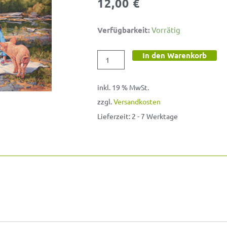
12,00
€
Poster
Verfügbarkeit:
Vorrätig
»Großes
In den Warenkorb
Picknick
II«
Menge
inkl. 19 % MwSt.
zzgl.
Versandkosten
Lieferzeit:
2 - 7 Werktage