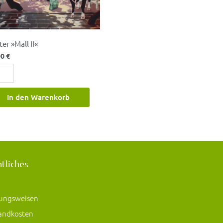
er »Mall II«
00
€
In den Warenkorb
htliches
ungsweisen
andkosten