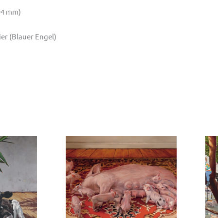
594 mm)
er (Blauer Engel)
Poster
Pos
»Teppich
»Ma
III«
II«
Menge
Me