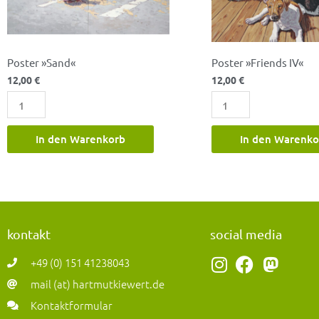
Poster »Sand«
Poster »Friends IV«
12,00
€
12,00
€
In den Warenkorb
In den Warenko
kontakt
social media
I
F
M
+49 (0) 151 41238043
n
a
a
mail (at) hartmutkiewert.de
s
c
s
Kontaktformular
t
e
t