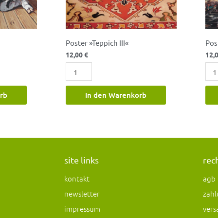
Poster »Teppich III«
Post
12,00
€
12,
rb
In den Warenkorb
site links
rec
kontakt
agb
newsletter
zahl
impressum
vers