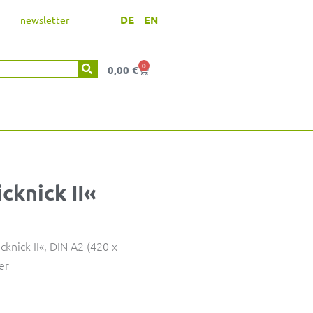
DE
EN
newsletter
0
Warenkorb
0,00
€
cknick II«
nick II«, DIN A2 (420 x
er