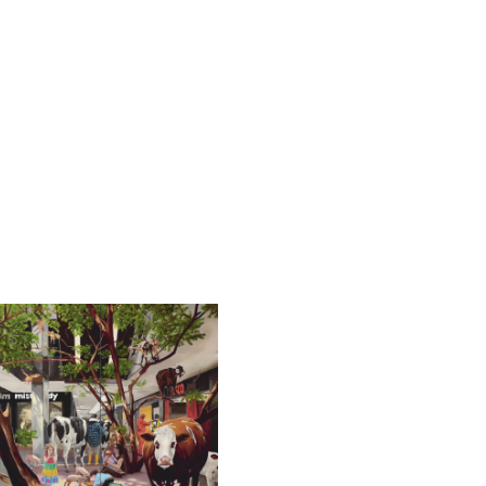
ter
ll
nge