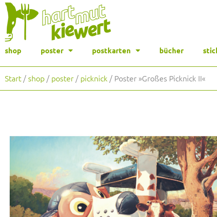
shop
poster
postkarten
bücher
stic
Start
/
shop
/
poster
/
picknick
/ Poster »Großes Picknick II«