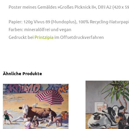
Poster meines Gemäldes »Großes Picknick II«, DIN A2 (420 x 
Papier: 120g Vivus 89 (Mundoplus),
100% Recycling-Naturpapi
Farben:
mineralölfrei und vegan
Gedruckt bei
Printzipia
im Offsetdruckverfahren
Ähnliche Produkte
Poster
Poster
»Sand«
»Friends
Menge
IV«
Menge