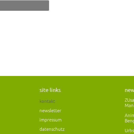
site links
ne
ZUs
kontakt
Man
newsletter
Anim
impressum
Beng
datenschutz
Urbs