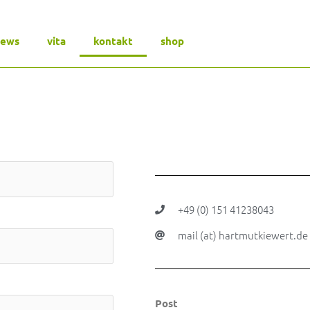
news
vita
kontakt
shop
+49 (0) 151 41238043
mail (at) hartmutkiewert.de
Post