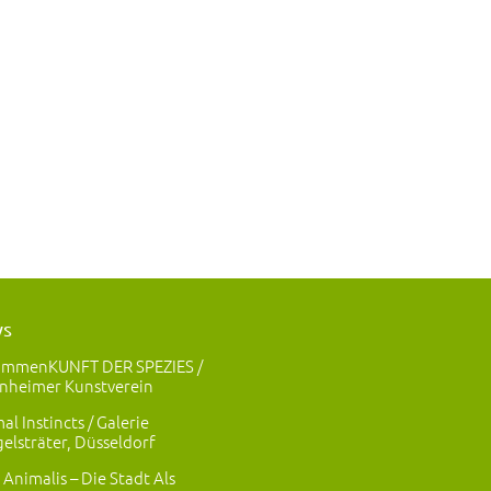
ws
ammenKUNFT DER SPEZIES /
nheimer Kunstverein
al Instincts / Galerie
elsträter, Düsseldorf
 Animalis – Die Stadt Als