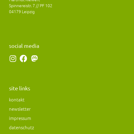
Spinnereistr. 7 // PF 102
04179 Leipzig
social media
I
F
M
n
a
a
s
c
s
t
e
t
a
b
o
site links
g
o
d
kontakt
r
o
o
newsletter
a
k
n
m
impressum
datenschutz