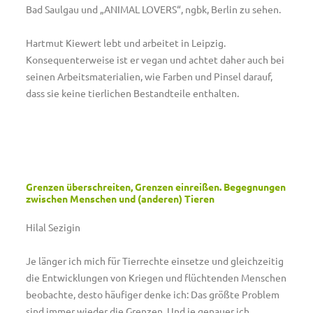
Bad Saulgau und „ANIMAL LOVERS“, ngbk, Berlin zu sehen.
Hartmut Kiewert lebt und arbeitet in Leipzig.
Konsequenterweise ist er vegan und achtet daher auch bei
seinen Arbeitsmaterialien, wie Farben und Pinsel darauf,
dass sie keine tierlichen Bestandteile enthalten.
Grenzen überschreiten, Grenzen einreißen. Begegnungen
zwischen Menschen und (anderen) Tieren
Hilal Sezigin
Je länger ich mich für Tierrechte einsetze und gleichzeitig
die Entwicklungen von Kriegen und flüchtenden Menschen
beobachte, desto häufiger denke ich: Das größte Problem
sind immer wieder die Grenzen. Und je genauer ich