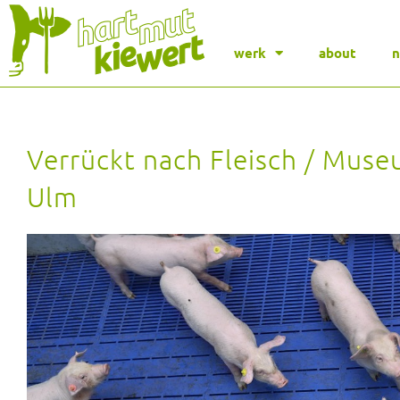
werk
about
Verrückt nach Fleisch / Muse
Ulm