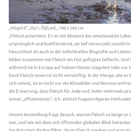
„Hügel II“, 2021, Öl/Lwd., 190 x 260 cm
„Fleisch polarisiert. Es ist mit Abstand das emotionalste Leben
ursprünglich und kraftfördernd, als tief verwurzelt sowohl in
Menschheit als auch in der individuellen Biografie und Leben
bilden zusammen mit Fleisch ein fest gefügtes Geflecht. Und s
während sie in Europa auf hohem Niveau stagniert oder nur l
Doch Fleisch essen ist nicht vernünftig. In der Menge, wie es
sich nimmt, ist es nicht nur ein Klimakiller und Ressourcenf
die Erwartung, dass Fleisch für Jede und Jeden mehrmals pro 
immer „effizienteren“, d.h. ethisch fragwürdigeren Methoden
Unsere Ausstellung fragt danach, warum Fleisch so lange so s
war, und wie mit dem sich öffnenden globalen Blick hierzula
Sie diskutiert die Konflikte, die im Fleisch stecken und ermut