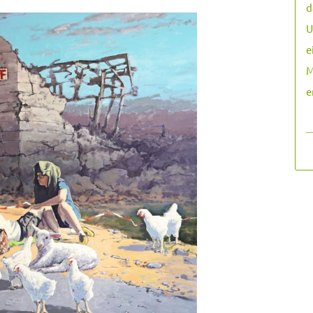
d
U
e
M
e
―