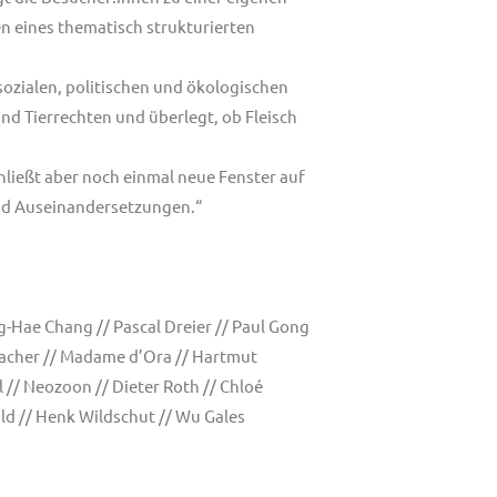
en eines thematisch strukturierten
sozialen, politischen und ökologischen
d Tierrechten und überlegt, ob Fleisch
hließt aber noch einmal neue Fenster auf
und Auseinandersetzungen.“
g-Hae Chang // Pascal Dreier // Paul Gong
dacher // Madame d’Ora // Hartmut
 // Neozoon // Dieter Roth // Chloé
ald // Henk Wildschut // Wu Gales