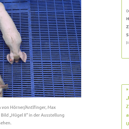
0
H
Z
S
M
»
„
Z
n von Hörner/Antlfinger, Max
a
ld „Hügel II“ in der Ausstellung
sehen.
U