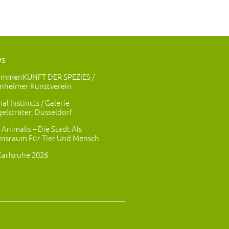
ws
ammenKUNFT DER SPEZIES /
nheimer Kunstverein
al Instincts / Galerie
elsträter, Düsseldorf
 Animalis – Die Stadt Als
nsraum Für Tier Und Mensch
Karlsruhe 2026