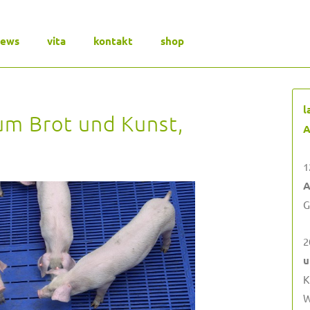
news
vita
kontakt
shop
l
um Brot und Kunst,
A
1
A
G
2
u
K
W