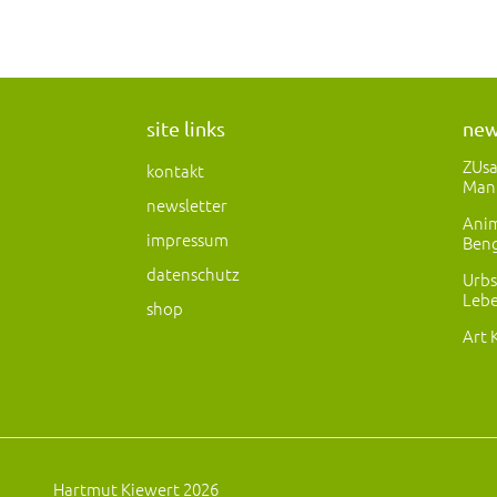
site links
ne
ZUs
kontakt
Man
newsletter
Anim
impressum
Beng
datenschutz
Urbs
Lebe
shop
Art 
Hartmut Kiewert 2026