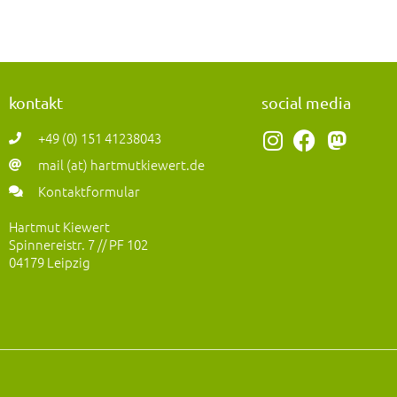
kontakt
social media
I
F
M
+49 (0) 151 41238043
n
a
a
mail (at) hartmutkiewert.de
s
c
s
Kontaktformular
t
e
t
a
b
o
Hartmut Kiewert
Spinnereistr. 7 // PF 102
g
o
d
04179 Leipzig
r
o
o
a
k
n
m