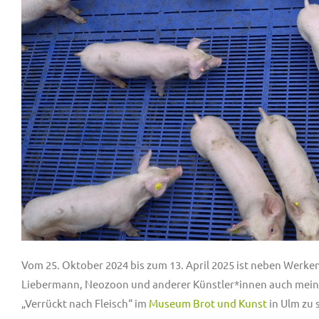
Vom 25. Oktober 2024 bis zum 13. April 2025 ist neben Werke
Liebermann, Neozoon und anderer Künstler*innen auch mein Bi
„Verrückt nach Fleisch“ im
Museum Brot und Kunst
in Ulm zu 