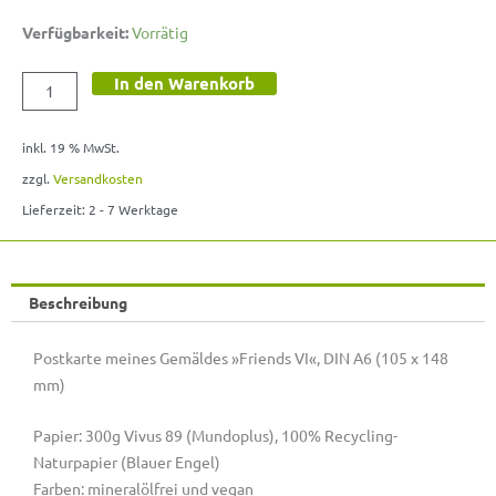
Postkarte
Verfügbarkeit:
Vorrätig
»Friends
In den Warenkorb
VI«
Menge
inkl. 19 % MwSt.
zzgl.
Versandkosten
Lieferzeit:
2 - 7 Werktage
Beschreibung
Postkarte meines Gemäldes »Friends VI«, DIN A6 (105 x 148
mm)
Papier: 300g Vivus 89 (Mundoplus),
100% Recycling-
Naturpapier (Blauer Engel)
Farben:
mineralölfrei und vegan