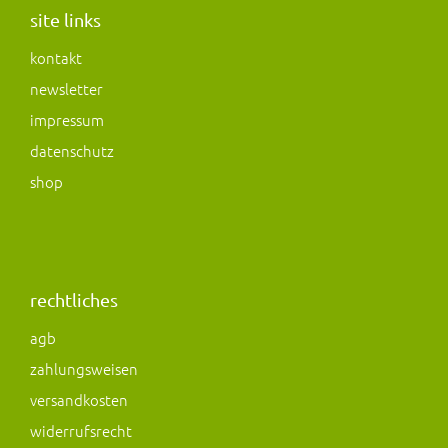
a
b
o
site links
g
o
d
kontakt
r
o
o
newsletter
a
k
n
m
impressum
datenschutz
shop
rechtliches
agb
zahlungsweisen
versandkosten
widerrufsrecht