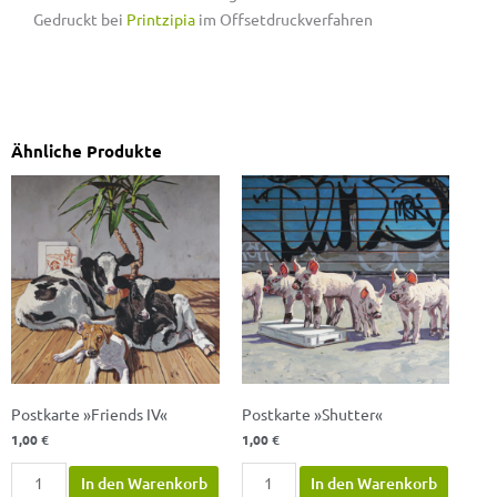
Gedruckt bei
Printzipia
im Offsetdruckverfahren
Ähnliche Produkte
Postkarte
Postkarte
»Friends
»Shutter«
IV«
Menge
Menge
Postkarte »Friends IV«
Postkarte »Shutter«
1,00
€
1,00
€
In den Warenkorb
In den Warenkorb