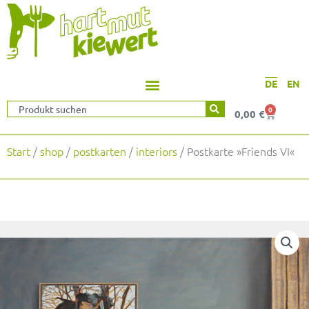
DE
EN
Suche
0
Warenko
0,00
€
Start
/
shop
/
postkarten
/
interiors
/ Postkarte »Friends VI«