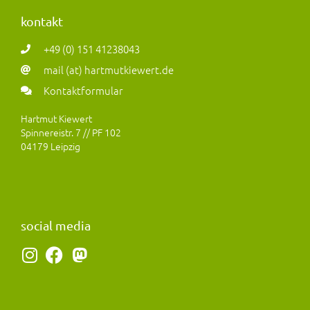
kontakt
+49 (0) 151 41238043
mail (at) hartmutkiewert.de
Kontaktformular
Hartmut Kiewert
Spinnereistr. 7 // PF 102
04179 Leipzig
social media
I
F
M
n
a
a
s
c
s
t
e
t