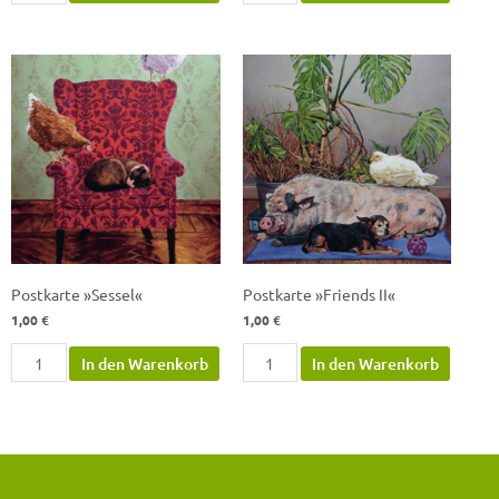
Postkarte
Postkarte
»Sessel«
»Friends
Menge
II«
Menge
Postkarte »Sessel«
Postkarte »Friends II«
1,00
€
1,00
€
In den Warenkorb
In den Warenkorb