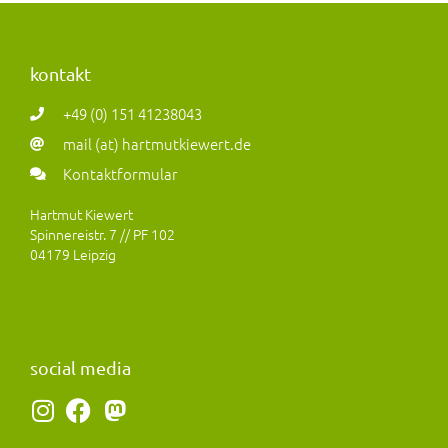
kontakt
+49 (0) 151 41238043
mail (at) hartmutkiewert.de
Kontaktformular
Hartmut Kiewert
Spinnereistr. 7 // PF 102
04179 Leipzig
social media
I
F
M
n
a
a