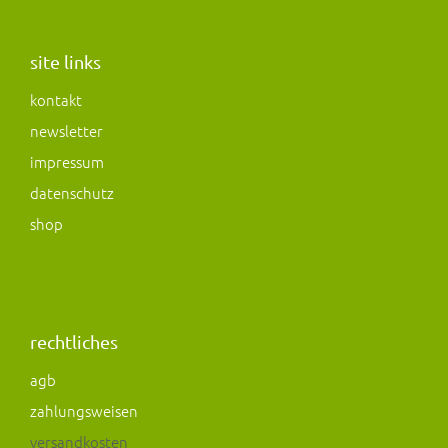
s
c
s
t
e
t
a
b
o
site links
g
o
d
kontakt
r
o
o
newsletter
a
k
n
m
impressum
datenschutz
shop
rechtliches
agb
zahlungsweisen
versandkosten