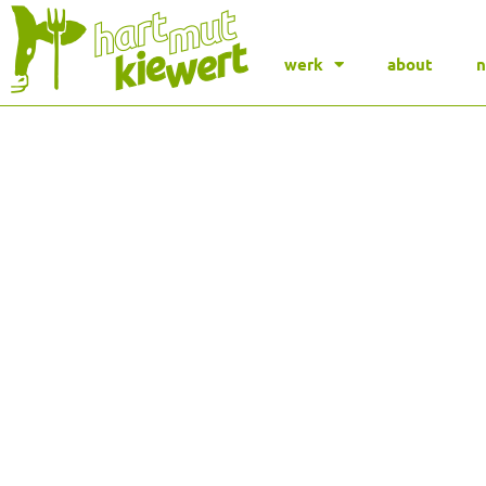
werk
about