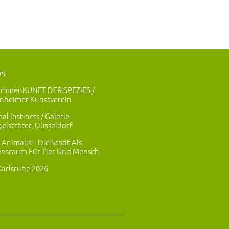
ws
ammenKUNFT DER SPEZIES /
nheimer Kunstverein
al Instincts / Galerie
elsträter, Düsseldorf
 Animalis – Die Stadt Als
nsraum Für Tier Und Mensch
Karlsruhe 2026