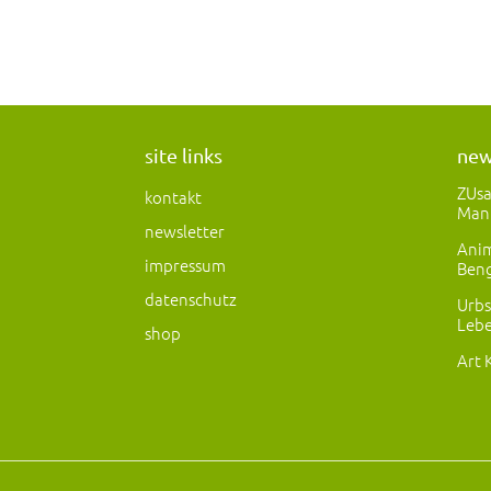
site links
ne
ZUs
kontakt
Man
newsletter
Anim
impressum
Beng
datenschutz
Urbs
Lebe
shop
Art 