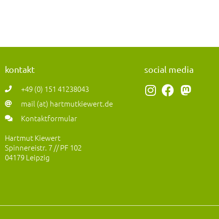
kontakt
social media
I
F
M
+49 (0) 151 41238043
n
a
a
mail (at) hartmutkiewert.de
s
c
s
Kontaktformular
t
e
t
a
b
o
Hartmut Kiewert
Spinnereistr. 7 // PF 102
g
o
d
04179 Leipzig
r
o
o
a
k
n
m