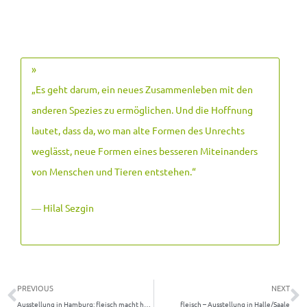
»
„Es geht darum, ein neues Zusammenleben mit den
anderen Spezies zu ermöglichen. Und die Hoffnung
lautet, dass da, wo man alte Formen des Unrechts
weglässt, neue Formen eines besseren Miteinanders
von Menschen und Tieren entstehen.
“
― Hilal Sezgin
Zurück
N
PREVIOUS
NEXT
Ausstellung in Hamburg: fleisch macht herrschaft
fleisch – Ausstellung in Halle/Saale