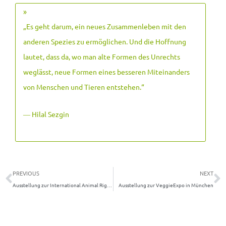
»
„Es geht darum, ein neues Zusammenleben mit den
anderen Spezies zu ermöglichen. Und die Hoffnung
lautet, dass da, wo man alte Formen des Unrechts
weglässt, neue Formen eines besseren Miteinanders
von Menschen und Tieren entstehen.
“
― Hilal Sezgin
Zurück
N
PREVIOUS
NEXT
Ausstellung zur International Animal Rights Conference in Luxemburg
Ausstellung zur VeggieExpo in München