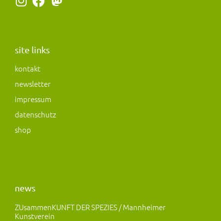
I
F
M
n
a
a
s
c
s
t
e
t
a
b
o
site links
g
o
d
kontakt
r
o
o
newsletter
a
k
n
m
impressum
datenschutz
shop
news
ZUsammenKUNFT DER SPEZIES / Mannheimer
Kunstverein