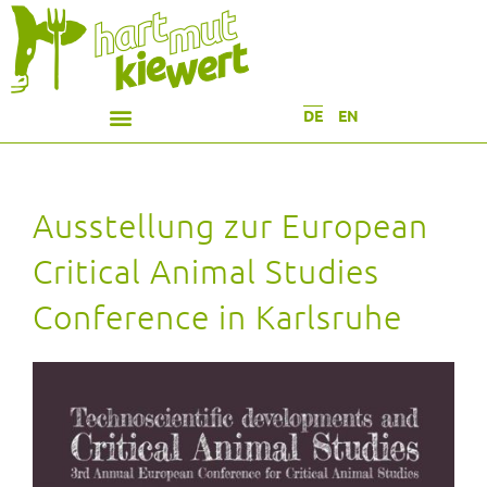
DE
EN
Ausstellung zur European
Critical Animal Studies
Conference in Karlsruhe