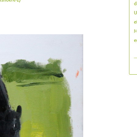
d
U
e
M
e
―