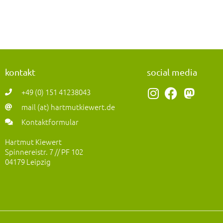
kontakt
social media
I
F
M
+49 (0) 151 41238043
n
a
a
mail (at) hartmutkiewert.de
s
c
s
Kontaktformular
t
e
t
a
b
o
Hartmut Kiewert
Spinnereistr. 7 // PF 102
g
o
d
04179 Leipzig
r
o
o
a
k
n
m