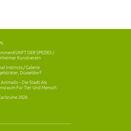
ws
ammenKUNFT DER SPEZIES /
nheimer Kunstverein
al Instincts / Galerie
elsträter, Düsseldorf
 Animalis – Die Stadt Als
nsraum Für Tier Und Mensch
Karlsruhe 2026