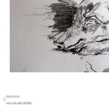
Zurück
PREVIOUS
von a bis zett VEGAN