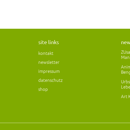
site links
ne
ZUs
kontakt
Man
newsletter
Anim
impressum
Beng
datenschutz
Urbs
Lebe
shop
Art 