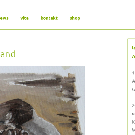
news
vita
kontakt
shop
l
land
A
1
A
G
2
u
K
W