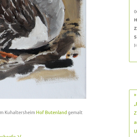
0
H
Z
S
M
»
„
dem Kuhaltersheim
Hof Butenland
gemalt
Z
a
U
nshoefe-2/