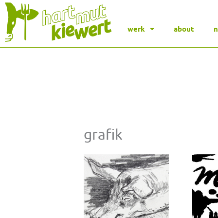
werk
about
grafik