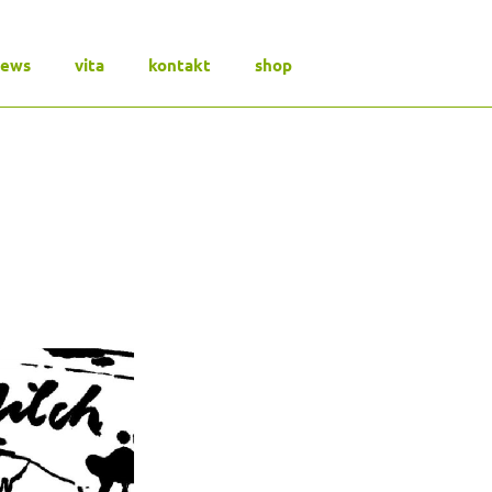
news
vita
kontakt
shop