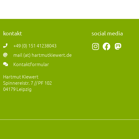
kontakt
social media
I
F
M
+49 (0) 151 41238043
n
a
a
mail (at) hartmutkiewert.de
s
c
s
Kontaktformular
t
e
t
a
b
o
Hartmut Kiewert
Spinnereistr. 7 // PF 102
g
o
d
04179 Leipzig
r
o
o
a
k
n
m