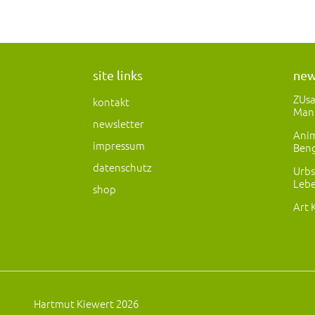
site links
ne
ZUs
kontakt
Man
newsletter
Anim
impressum
Beng
datenschutz
Urbs
Lebe
shop
Art 
Hartmut Kiewert 2026