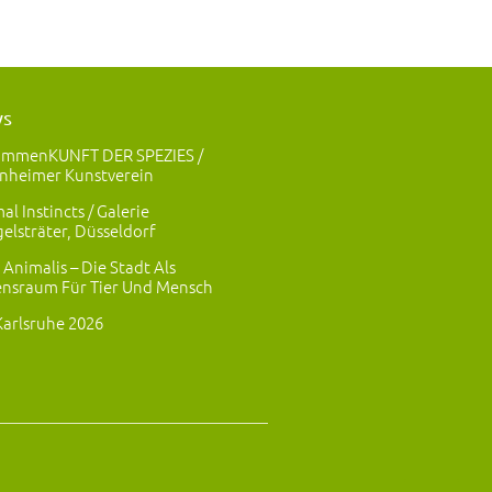
ws
ammenKUNFT DER SPEZIES /
nheimer Kunstverein
al Instincts / Galerie
elsträter, Düsseldorf
 Animalis – Die Stadt Als
nsraum Für Tier Und Mensch
Karlsruhe 2026