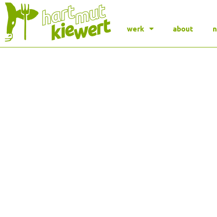
werk
about