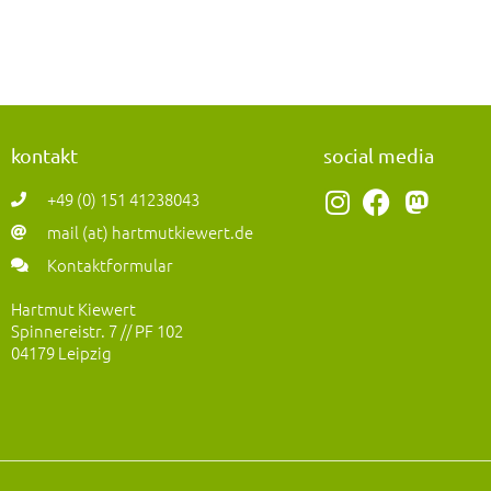
kontakt
social media
I
F
M
+49 (0) 151 41238043
n
a
a
mail (at) hartmutkiewert.de
s
c
s
Kontaktformular
t
e
t
a
b
o
Hartmut Kiewert
Spinnereistr. 7 // PF 102
g
o
d
04179 Leipzig
r
o
o
a
k
n
m