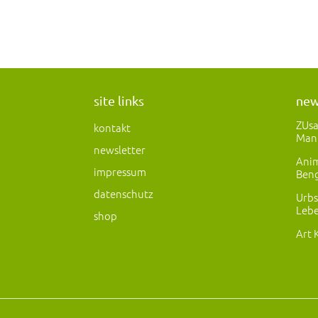
site links
ne
ZUs
kontakt
Man
newsletter
Anim
impressum
Beng
datenschutz
Urbs
Lebe
shop
Art 