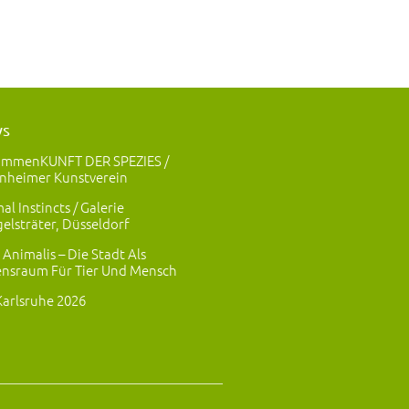
ws
ammenKUNFT DER SPEZIES /
nheimer Kunstverein
al Instincts / Galerie
elsträter, Düsseldorf
 Animalis – Die Stadt Als
nsraum Für Tier Und Mensch
Karlsruhe 2026