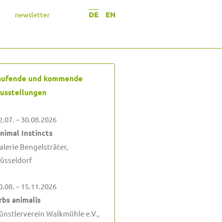
DE
EN
newsletter
aufende und kommende
usstellungen
2.07. – 30.08.2026
nimal Instincts
alerie Bengelsträter,
üsseldorf
0.08. – 15.11.2026
rbs animalis
ünstlerverein Walkmühle e.V.,