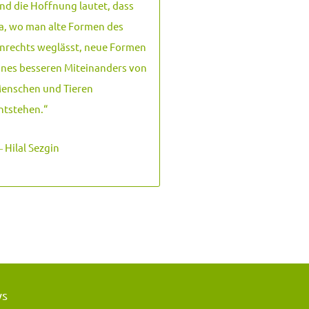
nd die Hoffnung lautet, dass
a, wo man alte Formen des
nrechts weglässt, neue Formen
ines besseren Miteinanders von
enschen und Tieren
ntstehen.
“
 Hilal Sezgin
ws