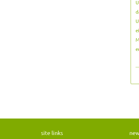
U
d
U
e
M
e
―
site links
ne