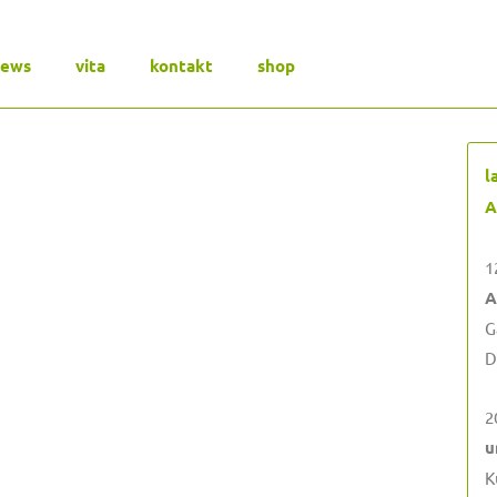
news
vita
kontakt
shop
l
A
1
A
G
D
2
u
K