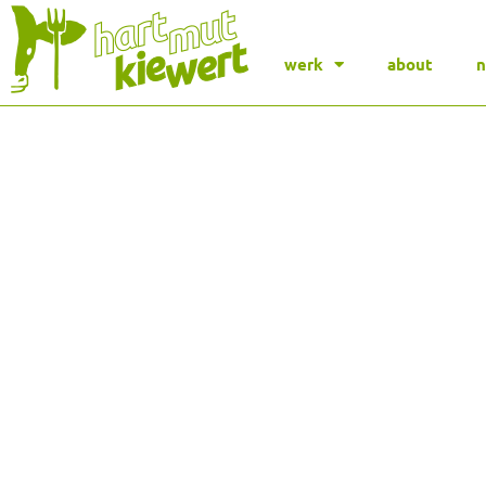
werk
about