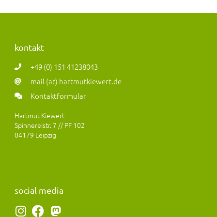
kontakt
+49 (0) 151 41238043
mail (at) hartmutkiewert.de
Kontaktformular
Hartmut Kiewert
Spinnereistr. 7 // PF 102
04179 Leipzig
social media
I
F
M