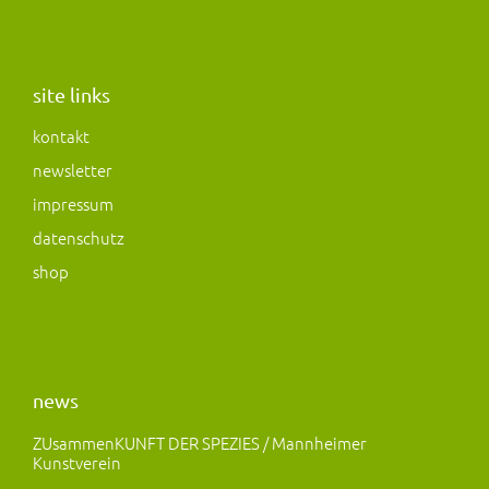
n
a
a
s
c
s
t
e
t
a
b
o
site links
g
o
d
kontakt
r
o
o
newsletter
a
k
n
m
impressum
datenschutz
shop
news
ZUsammenKUNFT DER SPEZIES / Mannheimer
Kunstverein