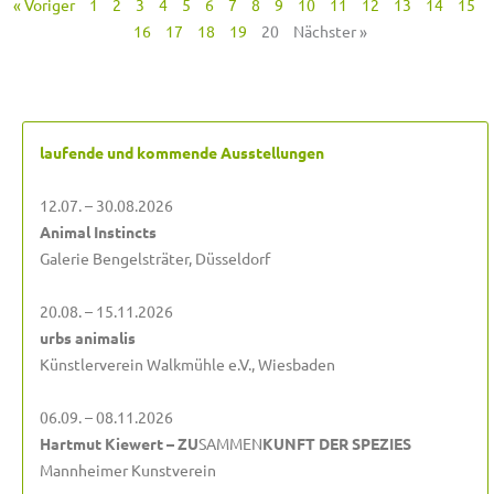
« Voriger
1
2
3
4
5
6
7
8
9
10
11
12
13
14
15
16
17
18
19
20
Nächster »
laufende und kommende Ausstellungen
12.07. – 30.08.2026
Animal Instincts
Galerie Bengelsträter, Düsseldorf
20.08. – 15.11.2026
urbs animalis
Künstlerverein Walkmühle e.V., Wiesbaden
06.09. – 08.11.2026
Hartmut Kiewert – ZU
SAMMEN
KUNFT DER SPEZIES
Mannheimer Kunstverein