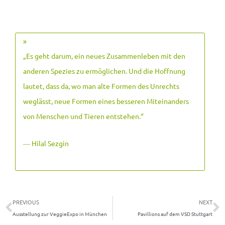
»
„Es geht darum, ein neues Zusammenleben mit den
anderen Spezies zu ermöglichen. Und die Hoffnung
lautet, dass da, wo man alte Formen des Unrechts
weglässt, neue Formen eines besseren Miteinanders
von Menschen und Tieren entstehen.
“
― Hilal Sezgin
Zurück
N
PREVIOUS
NEXT
Ausstellung zur VeggieExpo in München
Pavillions auf dem VSD Stuttgart