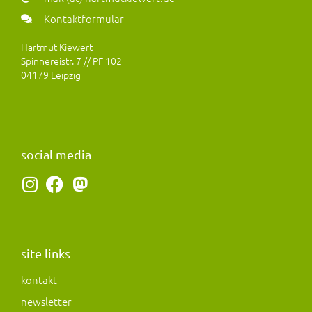
Kontaktformular
Hartmut Kiewert
Spinnereistr. 7 // PF 102
04179 Leipzig
social media
I
F
M
n
a
a
s
c
s
t
e
t
a
b
o
site links
g
o
d
kontakt
r
o
o
newsletter
a
k
n