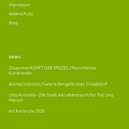
m
impressum
datenschutz
shop
news
ZUsammenKUNFT DER SPEZIES / Mannheimer
Kunstverein
Animal Instincts / Galerie Bengelsträter, Düsseldorf
Urbs Animalis – Die Stadt Als Lebensraum Für Tier Und
Mensch
Art Karlsruhe 2026