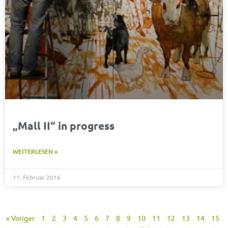
„Mall II“ in progress
WEITERLESEN »
11. Februar 2016
« Voriger
1
2
3
4
5
6
7
8
9
10
11
12
13
14
15