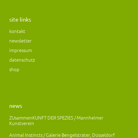
s
c
s
t
e
t
a
b
o
site links
g
o
d
kontakt
r
o
o
newsletter
a
k
n
m
impressum
datenschutz
shop
news
ZUsammenKUNFT DER SPEZIES / Mannheimer
Kunstverein
Animal Instincts / Galerie Bengelsträter, Düsseldorf