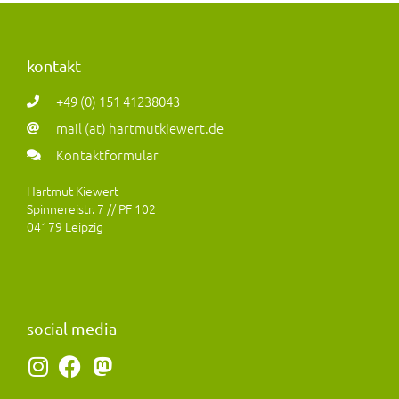
kontakt
+49 (0) 151 41238043
mail (at) hartmutkiewert.de
Kontaktformular
Hartmut Kiewert
Spinnereistr. 7 // PF 102
04179 Leipzig
social media
I
F
M
n
a
a