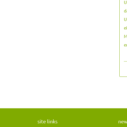
U
d
U
e
M
e
―
site links
ne