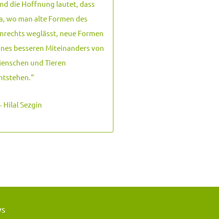
nd die Hoffnung lautet, dass
a, wo man alte Formen des
nrechts weglässt, neue Formen
ines besseren Miteinanders von
enschen und Tieren
ntstehen.
“
 Hilal Sezgin
ws