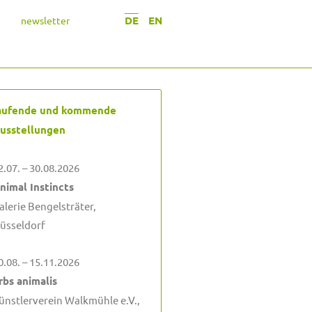
DE
EN
newsletter
aufende und kommende
usstellungen
2.07. – 30.08.2026
nimal Instincts
alerie Bengelsträter,
üsseldorf
0.08. – 15.11.2026
rbs animalis
ünstlerverein Walkmühle e.V.,