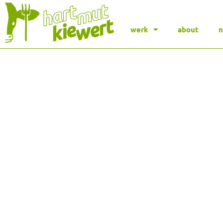
werk
about