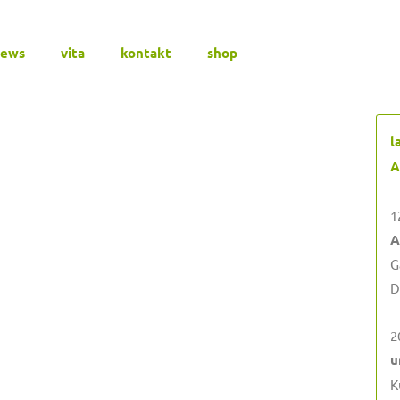
news
vita
kontakt
shop
l
A
1
A
G
D
2
u
K