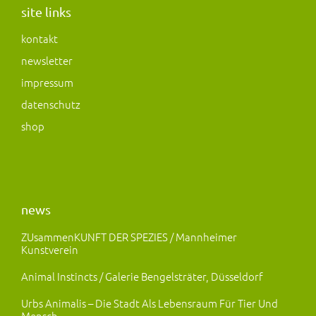
a
b
o
site links
g
o
d
kontakt
r
o
o
newsletter
a
k
n
m
impressum
datenschutz
shop
news
ZUsammenKUNFT DER SPEZIES / Mannheimer
Kunstverein
Animal Instincts / Galerie Bengelsträter, Düsseldorf
Urbs Animalis – Die Stadt Als Lebensraum Für Tier Und
Mensch