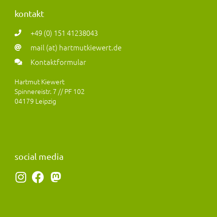
kontakt
+49 (0) 151 41238043
mail (at) hartmutkiewert.de
Kontaktformular
Hartmut Kiewert
Spinnereistr. 7 // PF 102
04179 Leipzig
social media
I
F
M
n
a
a
s
c
s
t
e
t