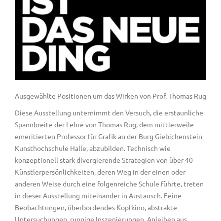
Ausgewählte Positionen um das Wirken von Prof. Thomas Rug
Diese Ausstellung unternimmt den Versuch, die erstaunliche
Spannbreite der Lehre von Thomas Rug, dem mittlerweile
emeritierten Professor für Grafik an der Burg Giebichenstein
Kunsthochschule Halle, abzubilden. Technisch wie
konzeptionell stark divergierende Strategien von über 40
Künstlerpersönlichkeiten, deren Weg in der einen oder
anderen Weise durch eine folgenreiche Schule führte, treten
in dieser Ausstellung miteinander in Austausch. Feine
Beobachtungen, überbordendes Kopfkino, abstrakte
Untersuchungen, ruppige Inszenierungen, Anleihen aus