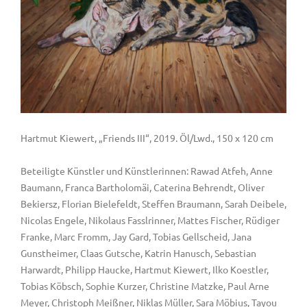
Hartmut Kiewert, „Friends III“, 2019. Öl/Lwd., 150 x 120 cm
Beteiligte Künstler und Künstlerinnen: Rawad Atfeh, Anne
Baumann, Franca Bartholomäi, Caterina Behrendt, Oliver
Bekiersz, Florian Bielefeldt, Steffen Braumann, Sarah Deibele,
Nicolas Engele, Nikolaus Fasslrinner, Mattes Fischer, Rüdiger
Franke, Marc Fromm, Jay Gard, Tobias Gellscheid, Jana
Gunstheimer, Claas Gutsche, Katrin Hanusch, Sebastian
Harwardt, Philipp Haucke, Hartmut Kiewert, Ilko Koestler,
Tobias Köbsch, Sophie Kurzer, Christine Matzke, Paul Arne
Meyer, Christoph Meißner, Niklas Müller, Sara Möbius, Tayou