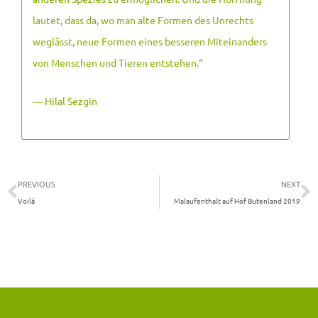
lautet, dass da, wo man alte Formen des Unrechts
weglässt, neue Formen eines besseren Miteinanders
von Menschen und Tieren entstehen.
“
― Hilal Sezgin
Zurück
N
PREVIOUS
NEXT
Voilà
Malaufenthalt auf Hof Butenland 2019