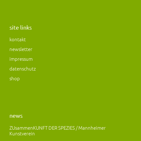
n
a
a
s
c
s
t
e
t
a
b
o
site links
g
o
d
kontakt
r
o
o
newsletter
a
k
n
m
impressum
datenschutz
shop
news
ZUsammenKUNFT DER SPEZIES / Mannheimer
Kunstverein