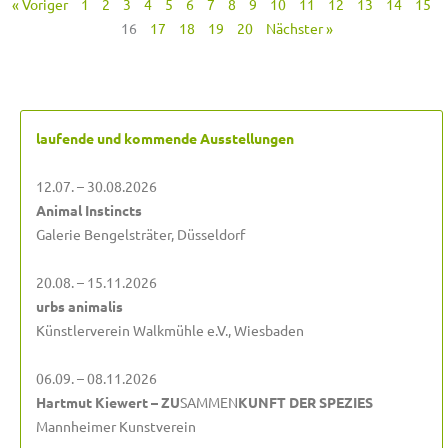
« Voriger
1
2
3
4
5
6
7
8
9
10
11
12
13
14
15
16
17
18
19
20
Nächster »
laufende und kommende Ausstellungen
12.07. – 30.08.2026
Animal Instincts
Galerie Bengelsträter, Düsseldorf
20.08. – 15.11.2026
urbs animalis
Künstlerverein Walkmühle e.V., Wiesbaden
06.09. – 08.11.2026
Hartmut Kiewert – ZU
SAMMEN
KUNFT DER SPEZIES
Mannheimer Kunstverein