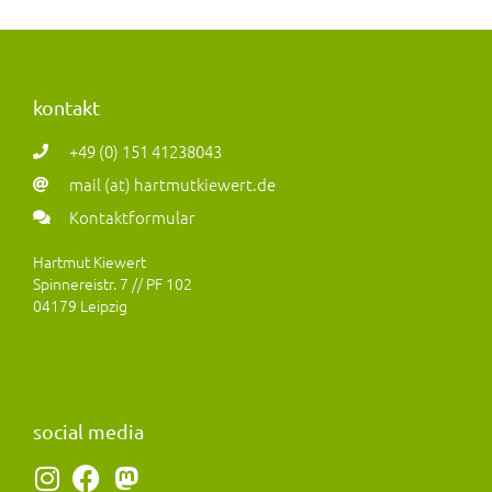
kontakt
+49 (0) 151 41238043
mail (at) hartmutkiewert.de
Kontaktformular
Hartmut Kiewert
Spinnereistr. 7 // PF 102
04179 Leipzig
social media
I
F
M