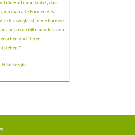
nd die Hoffnung lautet, dass
a, wo man alte Formen des
nrechts weglässt, neue Formen
ines besseren Miteinanders von
enschen und Tieren
ntstehen.
“
 Hilal Sezgin
ws