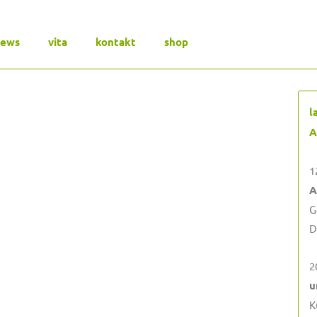
news
vita
kontakt
shop
l
A
1
A
G
D
2
u
K