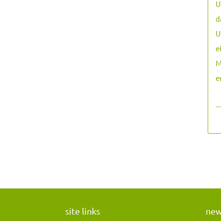
U
d
U
e
M
e
―
site links
ne