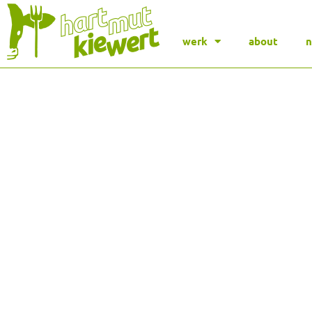
werk
about