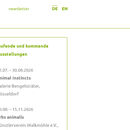
DE
EN
newsletter
aufende und kommende
usstellungen
2.07. – 30.08.2026
nimal Instincts
alerie Bengelsträter,
üsseldorf
0.08. – 15.11.2026
rbs animalis
ünstlerverein Walkmühle e.V.,