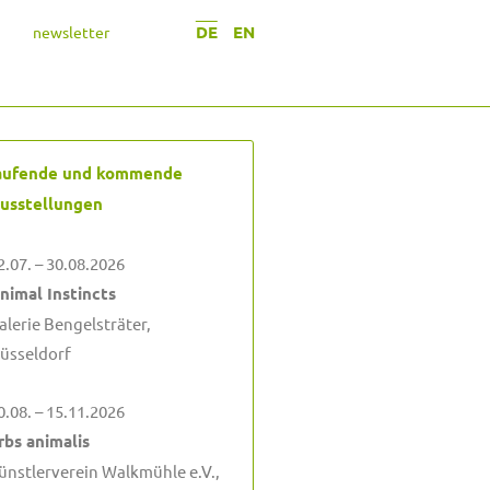
DE
EN
newsletter
aufende und kommende
usstellungen
2.07. – 30.08.2026
nimal Instincts
alerie Bengelsträter,
üsseldorf
0.08. – 15.11.2026
rbs animalis
ünstlerverein Walkmühle e.V.,