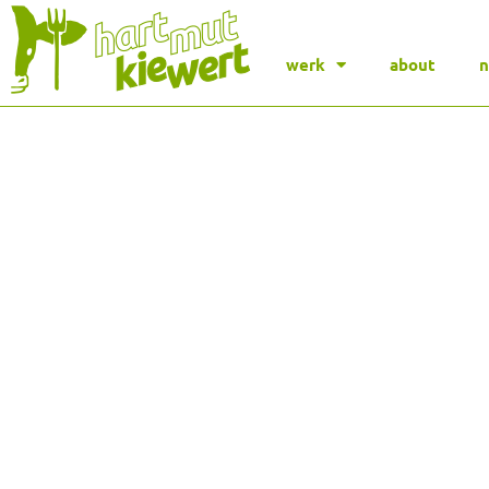
werk
about