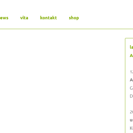
news
vita
kontakt
shop
l
A
1
A
G
D
2
u
K