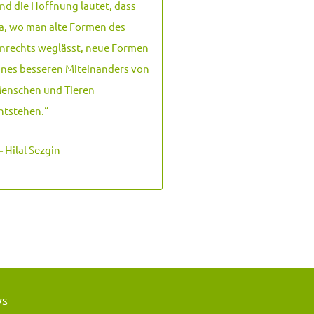
nd die Hoffnung lautet, dass
a, wo man alte Formen des
nrechts weglässt, neue Formen
ines besseren Miteinanders von
enschen und Tieren
ntstehen.
“
 Hilal Sezgin
ws