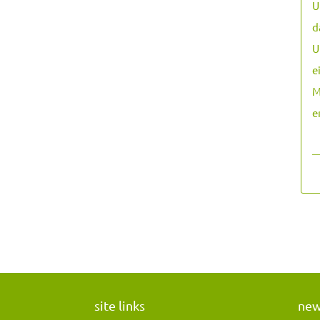
U
d
U
e
M
e
―
site links
ne