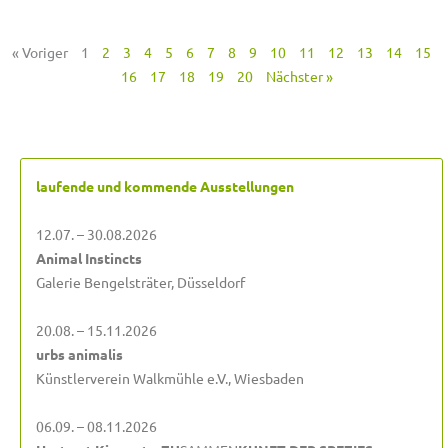
« Voriger
1
2
3
4
5
6
7
8
9
10
11
12
13
14
15
16
17
18
19
20
Nächster »
laufende und kommende Ausstellungen
12.07. – 30.08.2026
Animal Instincts
Galerie Bengelsträter, Düsseldorf
20.08. – 15.11.2026
urbs animalis
Künstlerverein Walkmühle e.V., Wiesbaden
06.09. – 08.11.2026