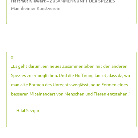
Hartmut Kiewert – ZU
SAMMEN
KUNFT DER SPEZIES
Mannheimer Kunstverein
»
„Es geht darum, ein neues Zusammenleben mit den anderen
Spezies zu ermöglichen. Und die Hoffnung lautet, dass da, wo
man alte Formen des Unrechts weglässt, neue Formen eines
besseren Miteinanders von Menschen und Tieren entstehen.
“
― Hilal Sezgin