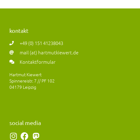
kontakt
+49 (0) 151 41238043
mail (at) hartmutkiewert.de
Kontaktformular
Hartmut Kiewert
Spinnereistr. 7 // PF 102
04179 Leipzig
social media
I
F
M