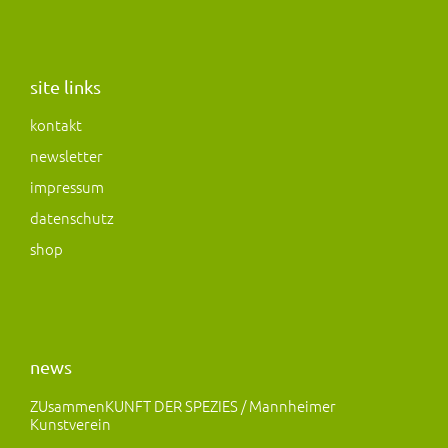
n
a
a
s
c
s
t
e
t
a
b
o
site links
g
o
d
kontakt
r
o
o
newsletter
a
k
n
m
impressum
datenschutz
shop
news
ZUsammenKUNFT DER SPEZIES / Mannheimer
Kunstverein