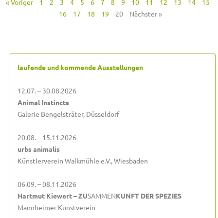
« Voriger
1
2
3
4
5
6
7
8
9
10
11
12
13
14
15
16
17
18
19
20
Nächster »
laufende und kommende Ausstellungen
12.07. – 30.08.2026
Animal Instincts
Galerie Bengelsträter, Düsseldorf
20.08. – 15.11.2026
urbs animalis
Künstlerverein Walkmühle e.V., Wiesbaden
06.09. – 08.11.2026
Hartmut Kiewert – ZU
SAMMEN
KUNFT DER SPEZIES
Mannheimer Kunstverein