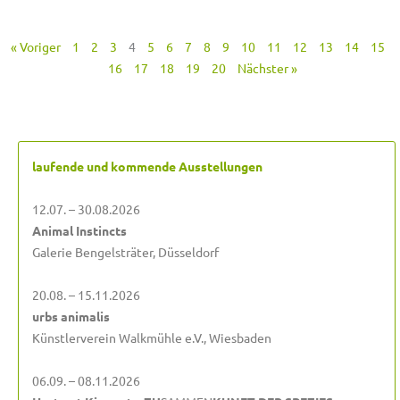
« Voriger
1
2
3
4
5
6
7
8
9
10
11
12
13
14
15
16
17
18
19
20
Nächster »
laufende und kommende Ausstellungen
12.07. – 30.08.2026
Animal Instincts
Galerie Bengelsträter, Düsseldorf
20.08. – 15.11.2026
urbs animalis
Künstlerverein Walkmühle e.V., Wiesbaden
06.09. – 08.11.2026