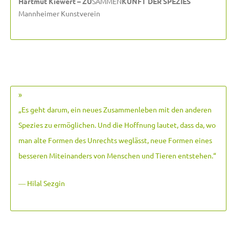
Hartmut Kiewert – ZU
SAMMEN
KUNFT DER SPEZIES
Mannheimer Kunstverein
»
„Es geht darum, ein neues Zusammenleben mit den anderen
Spezies zu ermöglichen. Und die Hoffnung lautet, dass da, wo
man alte Formen des Unrechts weglässt, neue Formen eines
besseren Miteinanders von Menschen und Tieren entstehen.
“
― Hilal Sezgin