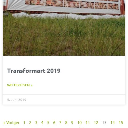
Transformart 2019
WEITERLESEN »
5. Juni 2019
« Voriger
1
2
3
4
5
6
7
8
9
10
11
12
13
14
15