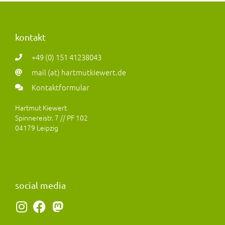
kontakt
+49 (0) 151 41238043
mail (at) hartmutkiewert.de
Kontaktformular
Hartmut Kiewert
Spinnereistr. 7 // PF 102
04179 Leipzig
social media
I
F
M
n
a
a