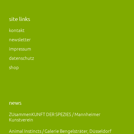
s
c
s
t
e
t
a
b
o
site links
g
o
d
kontakt
r
o
o
newsletter
a
k
n
m
impressum
datenschutz
shop
news
ZUsammenKUNFT DER SPEZIES / Mannheimer
Kunstverein
Animal Instincts / Galerie Bengelsträter, Düsseldorf