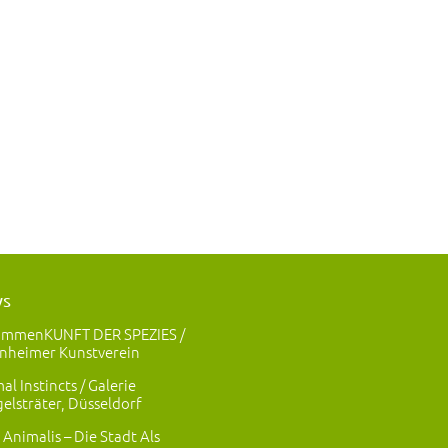
ws
ammenKUNFT DER SPEZIES /
nheimer Kunstverein
al Instincts / Galerie
elsträter, Düsseldorf
 Animalis – Die Stadt Als