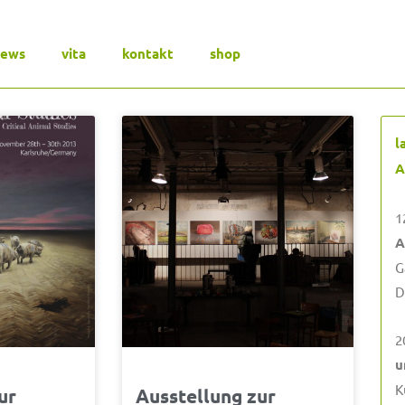
news
vita
kontakt
shop
ite
Seite
Seite
Seite
Seite
l
A
1
A
G
D
2
u
K
ur
Ausstellung zur