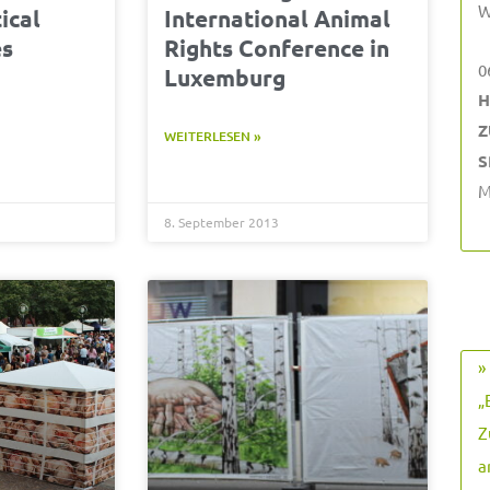
W
ical
International Animal
es
Rights Conference in
0
n
Luxemburg
H
Z
WEITERLESEN »
S
M
8. September 2013
»
„
Z
a