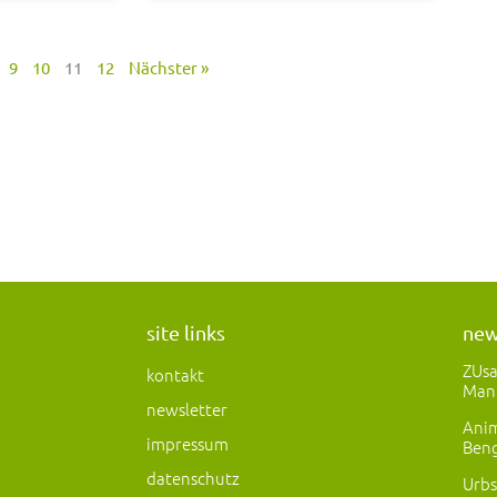
9
10
11
12
Nächster »
site links
ne
ZUs
kontakt
Man
newsletter
Anim
impressum
Beng
datenschutz
Urbs