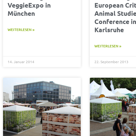
VeggieExpo in
European Crit
München
Animal Studi
Conference i
Karlsruhe
WEITERLESEN »
WEITERLESEN »
14. Januar 2014
22. September 2013