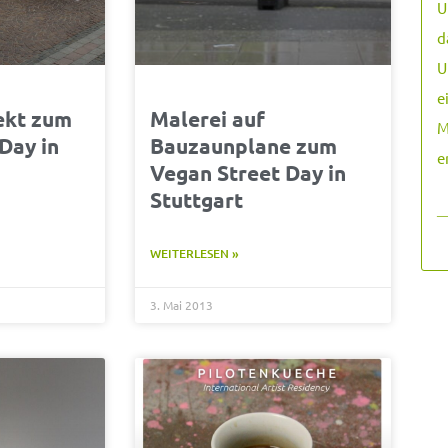
U
d
U
e
ekt zum
Malerei auf
M
Day in
Bauzaunplane zum
e
Vegan Street Day in
Stuttgart
―
WEITERLESEN »
3. Mai 2013