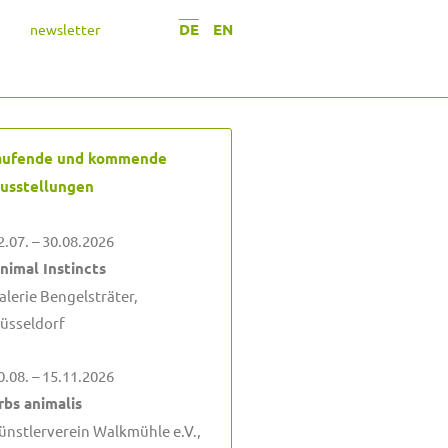
DE
EN
newsletter
aufende und kommende
usstellungen
2.07. – 30.08.2026
nimal Instincts
alerie Bengelsträter,
üsseldorf
0.08. – 15.11.2026
rbs animalis
ünstlerverein Walkmühle e.V.,