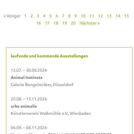
« Voriger
1
2
3
4
5
6
7
8
9
10
11
12
13
14
15
16
17
18
19
20
Nächster »
laufende und kommende Ausstellungen
12.07. – 30.08.2026
Animal Instincts
Galerie Bengelsträter, Düsseldorf
20.08. – 15.11.2026
urbs animalis
Künstlerverein Walkmühle e.V., Wiesbaden
06.09. – 08.11.2026