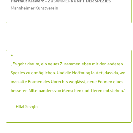
Hartmut Kiewert – ZU
SAMMEN
KUNFT DER SPEZIES
Mannheimer Kunstverein
»
„Es geht darum, ein neues Zusammenleben mit den anderen
Spezies zu ermöglichen. Und die Hoffnung lautet, dass da, wo
man alte Formen des Unrechts weglässt, neue Formen eines
besseren Miteinanders von Menschen und Tieren entstehen.
“
― Hilal Sezgin