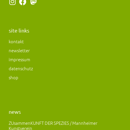
I
F
M
n
a
a
s
c
s
t
e
t
a
b
o
site links
g
o
d
kontakt
r
o
o
newsletter
a
k
n
m
impressum
datenschutz
shop
news
ZUsammenKUNFT DER SPEZIES / Mannheimer
Kunstverein