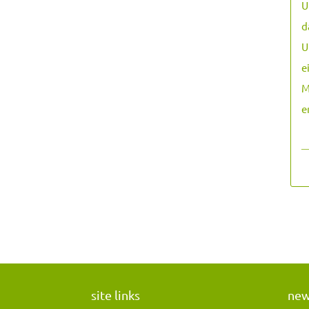
U
d
U
e
M
e
―
site links
ne