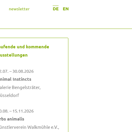
DE
EN
newsletter
aufende und kommende
usstellungen
2.07. – 30.08.2026
nimal Instincts
alerie Bengelsträter,
üsseldorf
0.08. – 15.11.2026
rbs animalis
ünstlerverein Walkmühle e.V.,