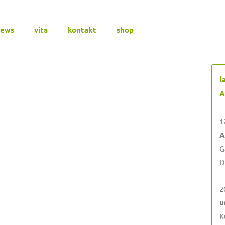
news
vita
kontakt
shop
l
A
1
A
G
D
2
u
K