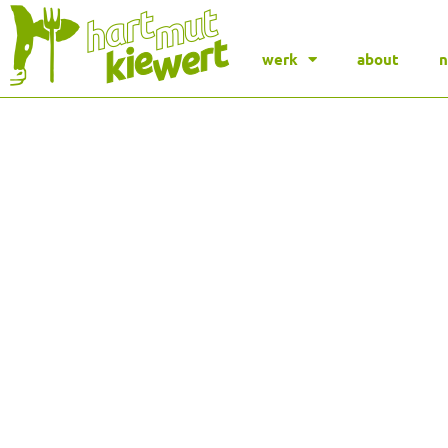
werk
about