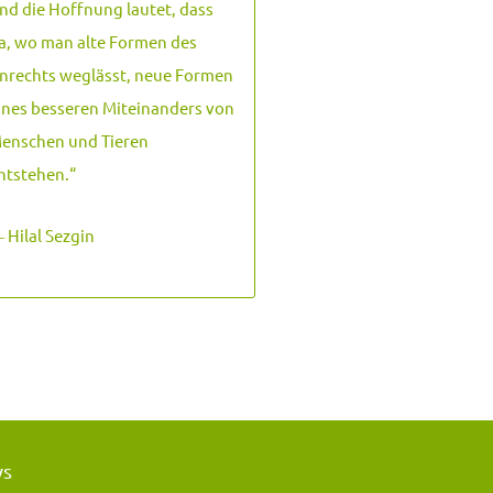
nd die Hoffnung lautet, dass
a, wo man alte Formen des
nrechts weglässt, neue Formen
ines besseren Miteinanders von
enschen und Tieren
ntstehen.
“
 Hilal Sezgin
ws