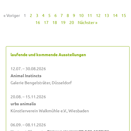
« Voriger
1
2
3
4
5
6
7
8
9
10
11
12
13
14
15
16
17
18
19
20
Nächster »
laufende und kommende Ausstellungen
12.07. – 30.08.2026
Animal Instincts
Galerie Bengelsträter, Düsseldorf
20.08. – 15.11.2026
urbs animalis
Künstlerverein Walkmühle e.V., Wiesbaden
06.09. – 08.11.2026