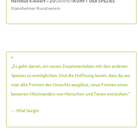
Hartmut Kiewert – ZU
SAMMEN
KUNFT DER SPEZIES
Mannheimer Kunstverein
»
„Es geht darum, ein neues Zusammenleben mit den anderen
Spezies zu ermöglichen. Und die Hoffnung lautet, dass da, wo
man alte Formen des Unrechts weglässt, neue Formen eines
besseren Miteinanders von Menschen und Tieren entstehen.
“
― Hilal Sezgin