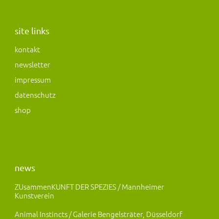
s
c
s
t
e
t
a
b
o
site links
g
o
d
kontakt
r
o
o
newsletter
a
k
n
m
impressum
datenschutz
shop
news
ZUsammenKUNFT DER SPEZIES / Mannheimer
Kunstverein
Animal Instincts / Galerie Bengelsträter, Düsseldorf