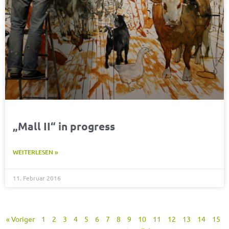
„Mall II“ in progress
WEITERLESEN »
11. Februar 2016
« Voriger
1
2
3
4
5
6
7
8
9
10
11
12
13
14
15