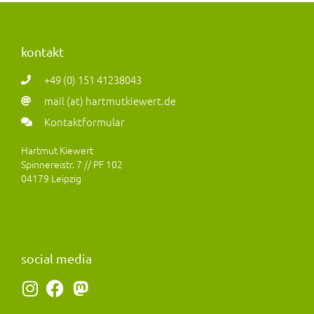
kontakt
+49 (0) 151 41238043
mail (at) hartmutkiewert.de
Kontaktformular
Hartmut Kiewert
Spinnereistr. 7 // PF 102
04179 Leipzig
social media
I
F
M
n
a
a