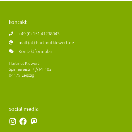
kontakt
+49 (0) 151 41238043
mail (at) hartmutkiewert.de
Kontaktformular
Hartmut Kiewert
Spinnereistr. 7 // PF 102
04179 Leipzig
social media
I
F
M
n
a
a