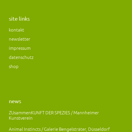
s
c
s
t
e
t
a
b
o
site links
g
o
d
kontakt
r
o
o
newsletter
a
k
n
m
impressum
datenschutz
shop
news
ZUsammenKUNFT DER SPEZIES / Mannheimer
Kunstverein
Animal Instincts / Galerie Bengelsträter, Düsseldorf