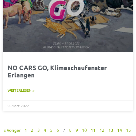
NO CARS GO, Klimaschaufenster
Erlangen
WEITERLESEN »
9. März 2022
« Voriger
1
2
3
4
5
6
7
8
9
10
11
12
13
14
15