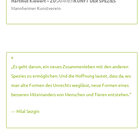
Hartmut Kiewert – ZU
SAMMEN
KUNFT DER SPEZIES
Mannheimer Kunstverein
»
„Es geht darum, ein neues Zusammenleben mit den anderen
Spezies zu ermöglichen. Und die Hoffnung lautet, dass da, wo
man alte Formen des Unrechts weglässt, neue Formen eines
besseren Miteinanders von Menschen und Tieren entstehen.
“
― Hilal Sezgin