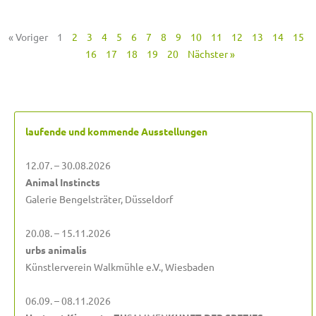
« Voriger
1
2
3
4
5
6
7
8
9
10
11
12
13
14
15
16
17
18
19
20
Nächster »
laufende und kommende Ausstellungen
12.07. – 30.08.2026
Animal Instincts
Galerie Bengelsträter, Düsseldorf
20.08. – 15.11.2026
urbs animalis
Künstlerverein Walkmühle e.V., Wiesbaden
06.09. – 08.11.2026