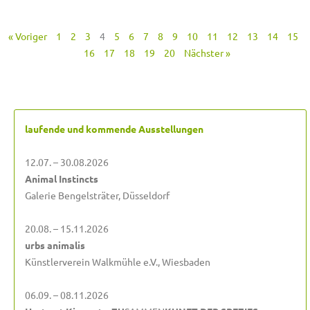
« Voriger
1
2
3
4
5
6
7
8
9
10
11
12
13
14
15
16
17
18
19
20
Nächster »
laufende und kommende Ausstellungen
12.07. – 30.08.2026
Animal Instincts
Galerie Bengelsträter, Düsseldorf
20.08. – 15.11.2026
urbs animalis
Künstlerverein Walkmühle e.V., Wiesbaden
06.09. – 08.11.2026