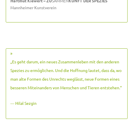
Hartmut Kiewert – ZU
SAMMEN
KUNFT DER SPEZIES
Mannheimer Kunstverein
»
„Es geht darum, ein neues Zusammenleben mit den anderen
Spezies zu ermöglichen. Und die Hoffnung lautet, dass da, wo
man alte Formen des Unrechts weglässt, neue Formen eines
besseren Miteinanders von Menschen und Tieren entstehen.
“
― Hilal Sezgin