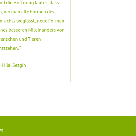
nd die Hoffnung lautet, dass
a, wo man alte Formen des
nrechts weglässt, neue Formen
ines besseren Miteinanders von
enschen und Tieren
ntstehen.
“
 Hilal Sezgin
ws