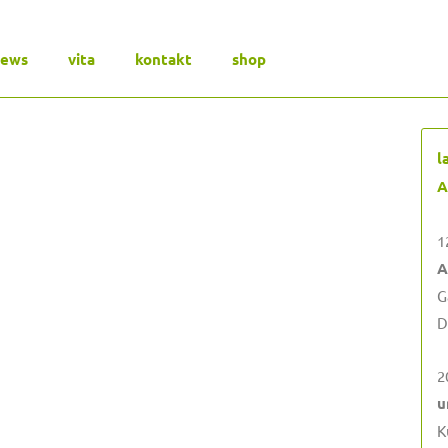
news
vita
kontakt
shop
l
A
1
A
G
D
2
u
K