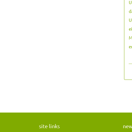
U
d
U
e
M
e
―
site links
ne