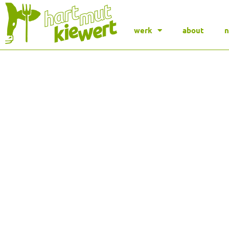
werk
about