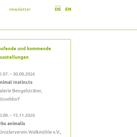
DE
EN
newsletter
aufende und kommende
usstellungen
2.07. – 30.08.2026
nimal Instincts
alerie Bengelsträter,
üsseldorf
0.08. – 15.11.2026
rbs animalis
ünstlerverein Walkmühle e.V.,