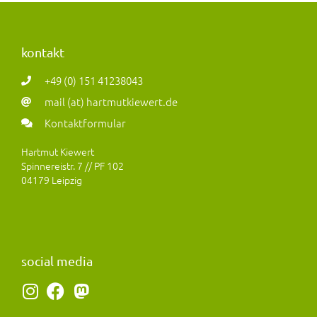
kontakt
+49 (0) 151 41238043
mail (at) hartmutkiewert.de
Kontaktformular
Hartmut Kiewert
Spinnereistr. 7 // PF 102
04179 Leipzig
social media
I
F
M
n
a
a