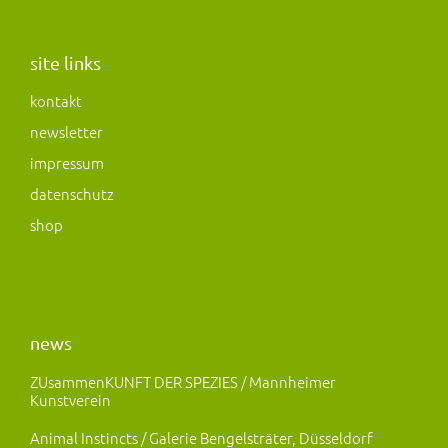
s
c
s
t
e
t
a
b
o
site links
g
o
d
kontakt
r
o
o
newsletter
a
k
n
m
impressum
datenschutz
shop
news
ZUsammenKUNFT DER SPEZIES / Mannheimer
Kunstverein
Animal Instincts / Galerie Bengelsträter, Düsseldorf