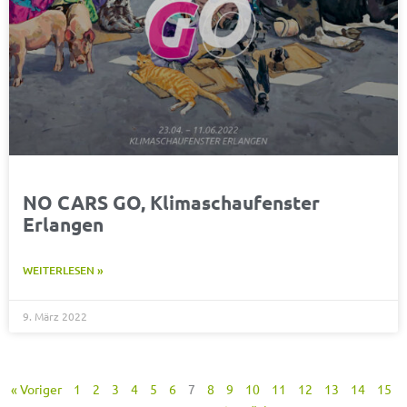
NO CARS GO, Klimaschaufenster
Erlangen
WEITERLESEN »
9. März 2022
« Voriger
1
2
3
4
5
6
7
8
9
10
11
12
13
14
15