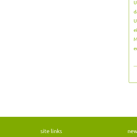
U
d
U
e
M
e
―
site links
ne