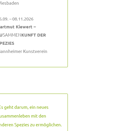
iesbaden
6.09. – 08.11.2026
artmut Kiewert –
U
SAMMEN
KUNFT DER
PEZIES
annheimer Kunstverein
Es geht darum, ein neues
usammenleben mit den
nderen Spezies zu ermöglichen.