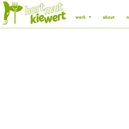
werk
about