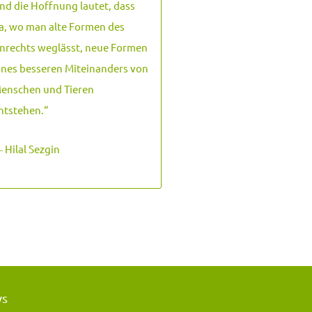
nd die Hoffnung lautet, dass
a, wo man alte Formen des
nrechts weglässt, neue Formen
ines besseren Miteinanders von
enschen und Tieren
ntstehen.
“
 Hilal Sezgin
ws