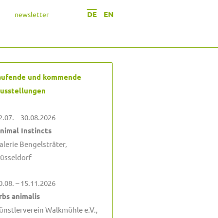
DE
EN
newsletter
aufende und kommende
usstellungen
2.07. – 30.08.2026
nimal Instincts
alerie Bengelsträter,
üsseldorf
0.08. – 15.11.2026
rbs animalis
ünstlerverein Walkmühle e.V.,