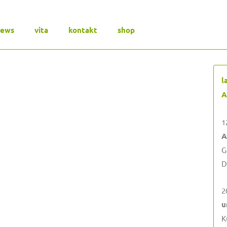
news
vita
kontakt
shop
l
A
1
A
G
D
2
u
K