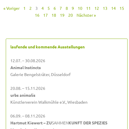
« Voriger
1
2
3
4
5
6
7
8
9
10
11
12
13
14
15
16
17
18
19
20
Nächster »
laufende und kommende Ausstellungen
12.07. – 30.08.2026
Animal Instincts
Galerie Bengelsträter, Düsseldorf
20.08. – 15.11.2026
urbs animalis
Künstlerverein Walkmühle e.V., Wiesbaden
06.09. – 08.11.2026
Hartmut Kiewert – ZU
SAMMEN
KUNFT DER SPEZIES