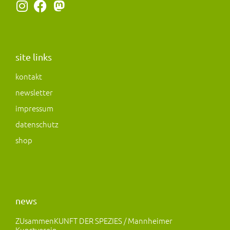
I
F
M
n
a
a
s
c
s
t
e
t
a
b
o
site links
g
o
d
kontakt
r
o
o
newsletter
a
k
n
m
impressum
datenschutz
shop
news
ZUsammenKUNFT DER SPEZIES / Mannheimer
Kunstverein