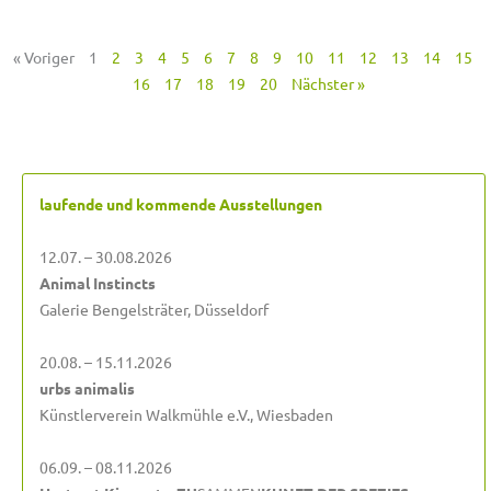
« Voriger
1
2
3
4
5
6
7
8
9
10
11
12
13
14
15
16
17
18
19
20
Nächster »
laufende und kommende Ausstellungen
12.07. – 30.08.2026
Animal Instincts
Galerie Bengelsträter, Düsseldorf
20.08. – 15.11.2026
urbs animalis
Künstlerverein Walkmühle e.V., Wiesbaden
06.09. – 08.11.2026