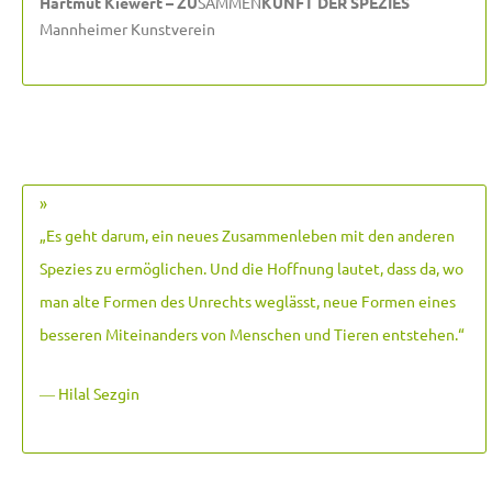
Hartmut Kiewert – ZU
SAMMEN
KUNFT DER SPEZIES
Mannheimer Kunstverein
»
„Es geht darum, ein neues Zusammenleben mit den anderen
Spezies zu ermöglichen. Und die Hoffnung lautet, dass da, wo
man alte Formen des Unrechts weglässt, neue Formen eines
besseren Miteinanders von Menschen und Tieren entstehen.
“
― Hilal Sezgin