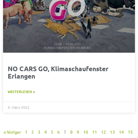
NO CARS GO, Klimaschaufenster
Erlangen
WEITERLESEN »
9. März 2022
« Voriger
1
2
3
4
5
6
7
8
9
10
11
12
13
14
15