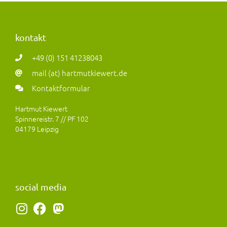
kontakt
+49 (0) 151 41238043
mail (at) hartmutkiewert.de
Kontaktformular
Hartmut Kiewert
Spinnereistr. 7 // PF 102
04179 Leipzig
social media
I
F
M
n
a
a