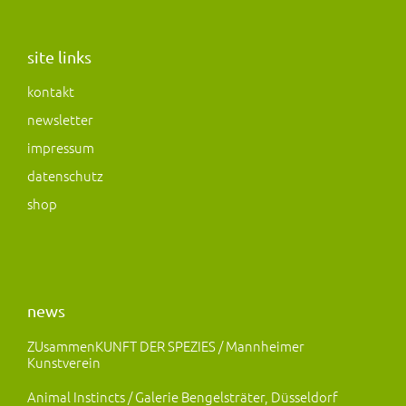
s
c
s
t
e
t
a
b
o
site links
g
o
d
kontakt
r
o
o
newsletter
a
k
n
m
impressum
datenschutz
shop
news
ZUsammenKUNFT DER SPEZIES / Mannheimer
Kunstverein
Animal Instincts / Galerie Bengelsträter, Düsseldorf