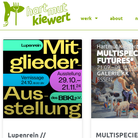
werk
about
Seite
Seite
Seite
Seite
Seite
Seite
Seite
Se
Lupenrein //
MULTISPECI