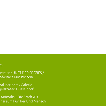
ws
ammenKUNFT DER SPEZIES /
nheimer Kunstverein
al Instincts / Galerie
elsträter, Düsseldorf
 Animalis – Die Stadt Als
nsraum Für Tier Und Mensch