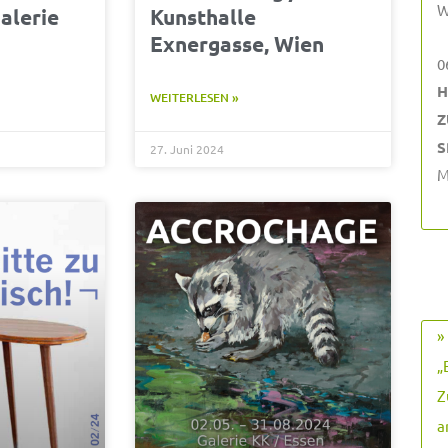
W
alerie
Kunsthalle
Exnergasse, Wien
0
H
WEITERLESEN »
Z
S
27. Juni 2024
M
»
„
Z
a