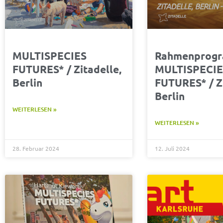
MULTISPECIES
Rahmenprog
FUTURES* / Zitadelle,
MULTISPECI
Berlin
FUTURES* / Zi
Berlin
WEITERLESEN »
WEITERLESEN »
28. Februar 2024
12. Juli 2024