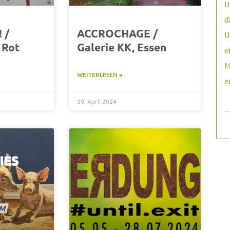
U
d
! /
ACCROCHAGE /
U
 Rot
Galerie KK, Essen
e
M
WEITERLESEN »
e
30. April 2024
―