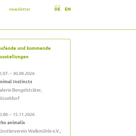
DE
EN
newsletter
aufende und kommende
usstellungen
2.07. – 30.08.2026
nimal Instincts
alerie Bengelsträter,
üsseldorf
0.08. – 15.11.2026
rbs animalis
ünstlerverein Walkmühle e.V.,