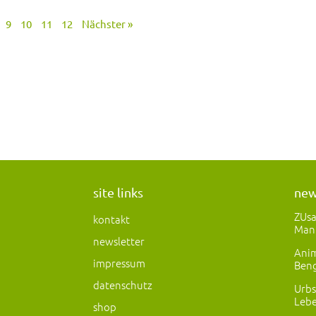
9
10
11
12
Nächster »
site links
ne
ZUs
kontakt
Man
newsletter
Anim
impressum
Beng
datenschutz
Urbs
Lebe
shop