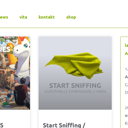
news
vita
kontakt
shop
ite
Seite
Seite
Seite
Seite
l
A
1
A
G
D
2
u
K
ES
Start Sniffing /