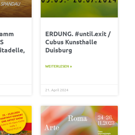
ramm
ERDUNG. #until.exit /
ES
Cubus Kunsthalle
tadelle,
Duisburg
WEITERLESEN »
21. April 2024