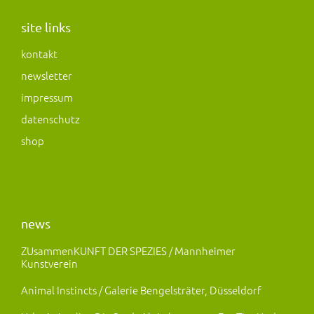
t
e
t
a
b
o
site links
g
o
d
kontakt
r
o
o
newsletter
a
k
n
m
impressum
datenschutz
shop
news
ZUsammenKUNFT DER SPEZIES / Mannheimer
Kunstverein
Animal Instincts / Galerie Bengelsträter, Düsseldorf