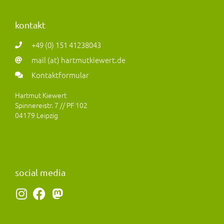
kontakt
+49 (0) 151 41238043
mail (at) hartmutkiewert.de
Kontaktformular
Hartmut Kiewert
Spinnereistr. 7 // PF 102
04179 Leipzig
social media
I
F
M
n
a
a
s
c
s