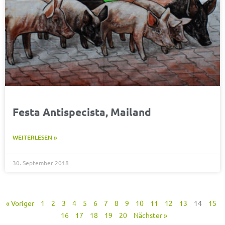
Festa Antispecista, Mailand
WEITERLESEN »
30. September 2018
« Voriger
1
2
3
4
5
6
7
8
9
10
11
12
13
14
15
16
17
18
19
20
Nächster »