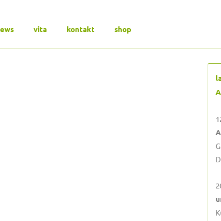
news
vita
kontakt
shop
l
A
1
A
G
D
2
u
K