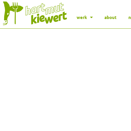
werk
about