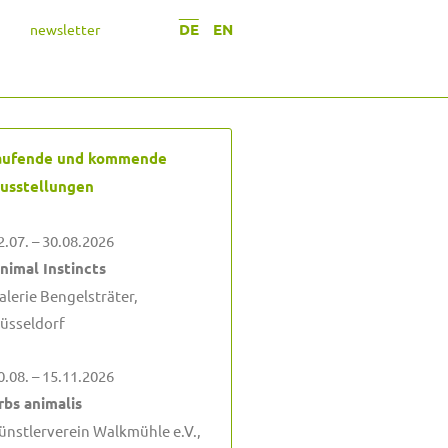
DE
EN
newsletter
aufende und kommende
usstellungen
2.07. – 30.08.2026
nimal Instincts
alerie Bengelsträter,
üsseldorf
0.08. – 15.11.2026
rbs animalis
ünstlerverein Walkmühle e.V.,