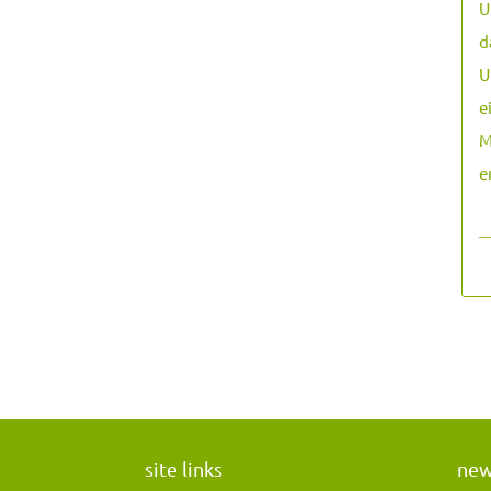
U
d
U
e
M
e
―
site links
ne