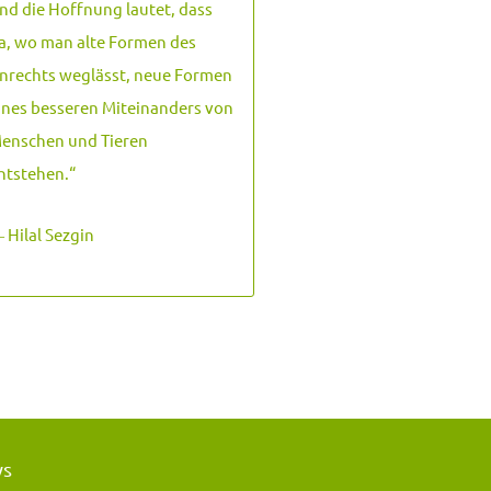
nd die Hoffnung lautet, dass
a, wo man alte Formen des
nrechts weglässt, neue Formen
ines besseren Miteinanders von
enschen und Tieren
ntstehen.
“
 Hilal Sezgin
ws