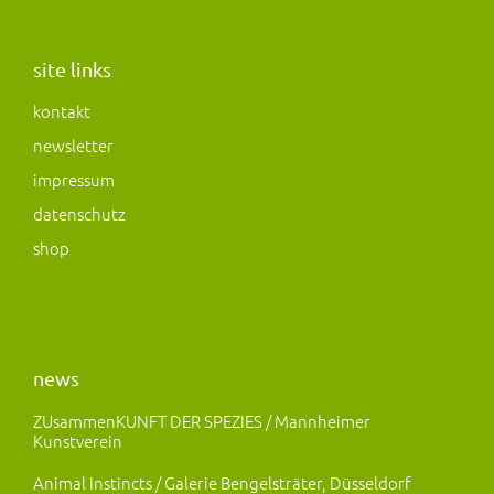
s
c
s
t
e
t
a
b
o
site links
g
o
d
kontakt
r
o
o
newsletter
a
k
n
m
impressum
datenschutz
shop
news
ZUsammenKUNFT DER SPEZIES / Mannheimer
Kunstverein
Animal Instincts / Galerie Bengelsträter, Düsseldorf