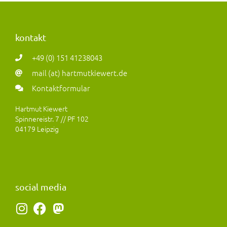
kontakt
+49 (0) 151 41238043
mail (at) hartmutkiewert.de
Kontaktformular
Hartmut Kiewert
Spinnereistr. 7 // PF 102
04179 Leipzig
social media
I
F
M
n
a
a