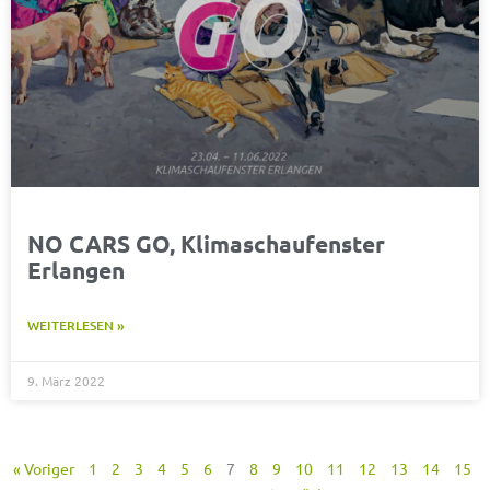
NO CARS GO, Klimaschaufenster
Erlangen
WEITERLESEN »
9. März 2022
« Voriger
1
2
3
4
5
6
7
8
9
10
11
12
13
14
15