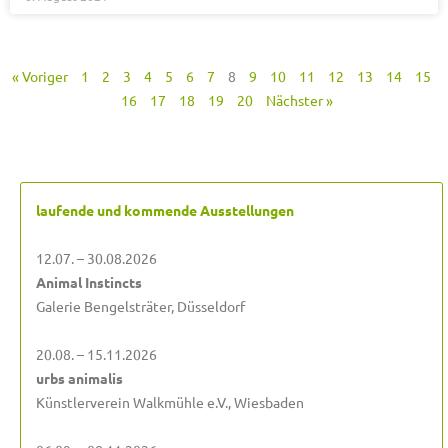
« Voriger
1
2
3
4
5
6
7
8
9
10
11
12
13
14
15
16
17
18
19
20
Nächster »
laufende und kommende Ausstellungen
12.07. – 30.08.2026
Animal Instincts
Galerie Bengelsträter, Düsseldorf
20.08. – 15.11.2026
urbs animalis
Künstlerverein Walkmühle e.V., Wiesbaden