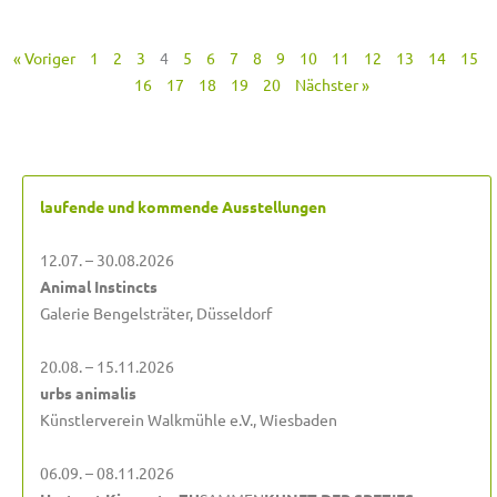
« Voriger
1
2
3
4
5
6
7
8
9
10
11
12
13
14
15
16
17
18
19
20
Nächster »
laufende und kommende Ausstellungen
12.07. – 30.08.2026
Animal Instincts
Galerie Bengelsträter, Düsseldorf
20.08. – 15.11.2026
urbs animalis
Künstlerverein Walkmühle e.V., Wiesbaden
06.09. – 08.11.2026