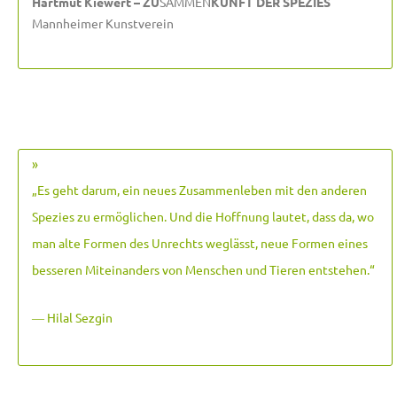
Hartmut Kiewert – ZU
SAMMEN
KUNFT DER SPEZIES
Mannheimer Kunstverein
»
„Es geht darum, ein neues Zusammenleben mit den anderen
Spezies zu ermöglichen. Und die Hoffnung lautet, dass da, wo
man alte Formen des Unrechts weglässt, neue Formen eines
besseren Miteinanders von Menschen und Tieren entstehen.
“
― Hilal Sezgin