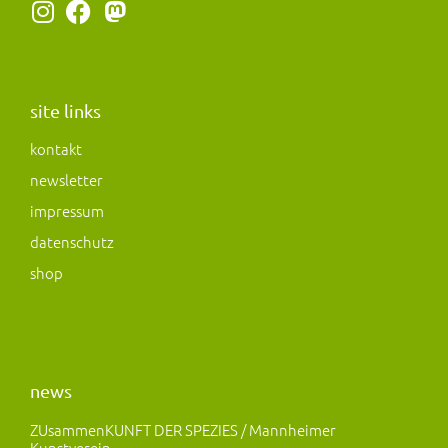
I
F
M
n
a
a
s
c
s
t
e
t
a
b
o
site links
g
o
d
kontakt
r
o
o
newsletter
a
k
n
m
impressum
datenschutz
shop
news
ZUsammenKUNFT DER SPEZIES / Mannheimer
Kunstverein