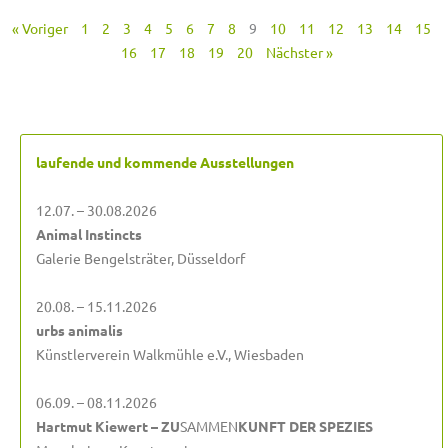
« Voriger
1
2
3
4
5
6
7
8
9
10
11
12
13
14
15
16
17
18
19
20
Nächster »
laufende und kommende Ausstellungen
12.07. – 30.08.2026
Animal Instincts
Galerie Bengelsträter, Düsseldorf
20.08. – 15.11.2026
urbs animalis
Künstlerverein Walkmühle e.V., Wiesbaden
06.09. – 08.11.2026
Hartmut Kiewert – ZU
SAMMEN
KUNFT DER SPEZIES