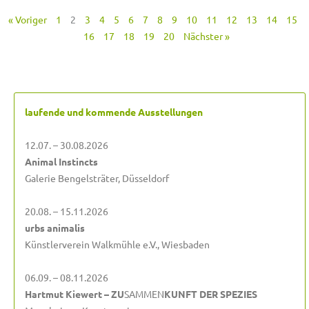
« Voriger
1
2
3
4
5
6
7
8
9
10
11
12
13
14
15
16
17
18
19
20
Nächster »
laufende und kommende Ausstellungen
12.07. – 30.08.2026
Animal Instincts
Galerie Bengelsträter, Düsseldorf
20.08. – 15.11.2026
urbs animalis
Künstlerverein Walkmühle e.V., Wiesbaden
06.09. – 08.11.2026
Hartmut Kiewert – ZU
SAMMEN
KUNFT DER SPEZIES