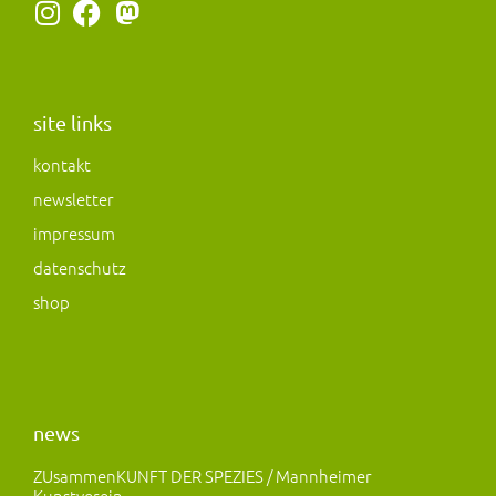
I
F
M
n
a
a
s
c
s
t
e
t
a
b
o
site links
g
o
d
kontakt
r
o
o
newsletter
a
k
n
m
impressum
datenschutz
shop
news
ZUsammenKUNFT DER SPEZIES / Mannheimer
Kunstverein